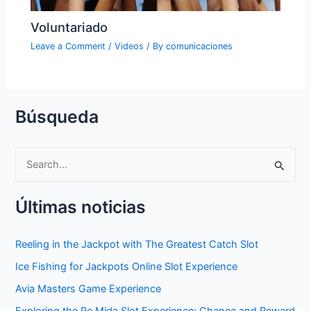
Voluntariado
Leave a Comment
/
Videos
/ By
comunicaciones
Búsqueda
S
e
Últimas noticias
a
r
Reeling in the Jackpot with The Greatest Catch Slot
c
Ice Fishing for Jackpots Online Slot Experience
h
f
Avia Masters Game Experience
o
Exploring the Re Mida Slot Experience: Chance and Reward