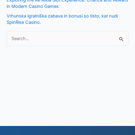
in Modern Casino Games
r
Vrhunska igralniška zabava in bonusi so tisto, kar nudi
:
SpinRise Casino.
S
e
a
r
c
h
f
o
r
: