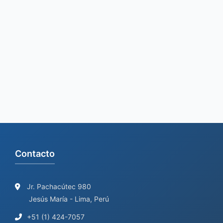
a
r
c
h
f
o
r
:
Contacto
Jr. Pachacútec 980
Jesús María - Lima, Perú
+51 (1) 424-7057