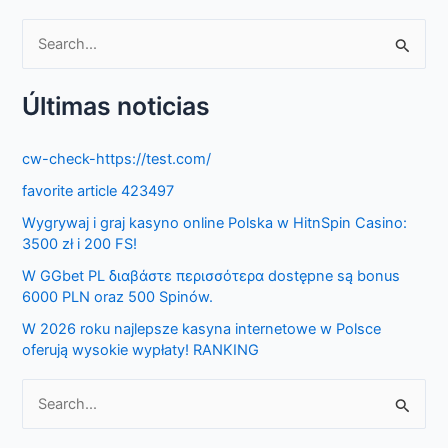
S
e
Últimas noticias
a
r
cw-check-https://test.com/
c
favorite article 423497
h
f
Wygrywaj i graj kasyno online Polska w HitnSpin Casino:
3500 zł i 200 FS!
o
W GGbet PL διαβάστε περισσότερα dostępne są bonus
r
6000 PLN oraz 500 Spinów.
:
W 2026 roku najlepsze kasyna internetowe w Polsce
oferują wysokie wypłaty! RANKING
S
e