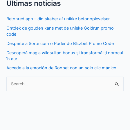
Últimas noticias
a
r
Betonred app – din skaber af unikke betonoplevelser
c
Ontdek de gouden kans met de unieke Goldrun promo
h
code
f
Desperte a Sorte com o Poder do Blitzbet Promo Code
o
Descoperă magia wildsultan bonus și transformă-ți norocul
r
în aur
:
Accede a la emoción de Roobet con un solo clic mágico
S
e
a
r
c
h