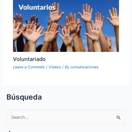
Voluntariado
Leave a Comment
/
Videos
/ By
comunicaciones
Búsqueda
S
e