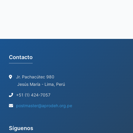
f
o
r
:
Contacto
Jr. Pachacútec 980
Jesús María - Lima, Perú
+51 (1) 424-7057
postmaster@aprodeh.org.pe
Síguenos