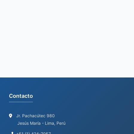
e
a
r
c
h
f
o
r
:
Contacto
Jr. Pachacútec 980
Jesús María - Lima, Perú
+51 (1) 424-7057