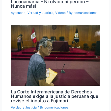
Lucanamarca – Ni olvido ni perdón –
Nunca más!
Ayacucho
,
Verdad y Justicia
,
Videos
/ By
comunicaciones
La Corte Interamericana de Derechos
Humanos exige a la justicia peruana que
revise el indulto a Fujimori
Verdad y Justicia
/ By
comunicaciones