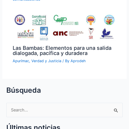
Las Bambas: Elementos para una salida
dialogada, pacífica y duradera
Apurímac
,
Verdad y Justicia
/ By
Aprodeh
Búsqueda
S
e
Últimas noticias
a