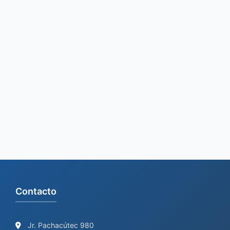
f
o
r
:
Contacto
Jr. Pachacútec 980