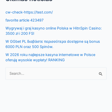
r
cw-check-https://test.com/
c
favorite article 423497
h
f
Wygrywaj i graj kasyno online Polska w HitnSpin Casino:
3500 zł i 200 FS!
o
W GGbet PL διαβάστε περισσότερα dostępne są bonus
r
6000 PLN oraz 500 Spinów.
:
W 2026 roku najlepsze kasyna internetowe w Polsce
oferują wysokie wypłaty! RANKING
S
e
a
r
c
h