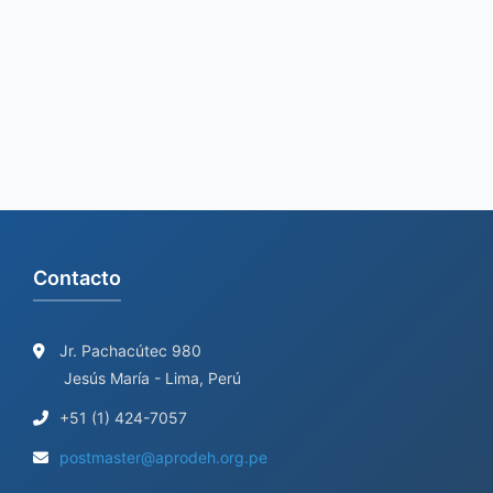
c
h
f
o
r
:
Contacto
Jr. Pachacútec 980
Jesús María - Lima, Perú
+51 (1) 424-7057
postmaster@aprodeh.org.pe