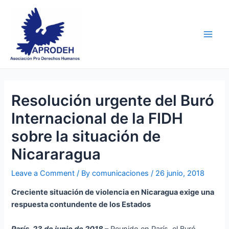
Skip
Post
Main
to
navigation
Men
content
Resolución urgente del Buró
Internacional de la FIDH
sobre la situación de
Nicararagua
Leave a Comment
/ By
comunicaciones
/
26 junio, 2018
Creciente situación de violencia en Nicaragua exige una
respuesta contundente de los Estados
París, 23 de junio de 2018
– Reunido en París, el Buró