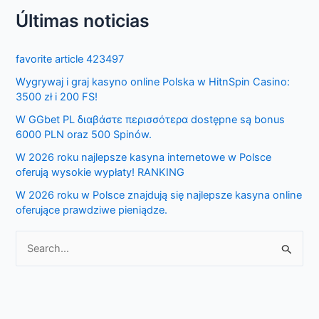
e
Últimas noticias
a
r
favorite article 423497
c
Wygrywaj i graj kasyno online Polska w HitnSpin Casino:
h
3500 zł i 200 FS!
f
W GGbet PL διαβάστε περισσότερα dostępne są bonus
o
6000 PLN oraz 500 Spinów.
r
W 2026 roku najlepsze kasyna internetowe w Polsce
:
oferują wysokie wypłaty! RANKING
W 2026 roku w Polsce znajdują się najlepsze kasyna online
oferujące prawdziwe pieniądze.
S
e
a
r