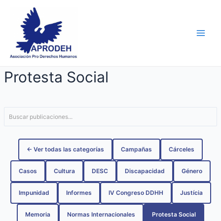
Skip
Main
to
Men
content
Protesta Social
← Ver todas las categorías
Campañas
Cárceles
Casos
Cultura
DESC
Discapacidad
Género
Impunidad
Informes
IV Congreso DDHH
Justícia
Memoria
Normas Internacionales
Protesta Social