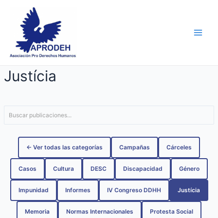
Skip
Navegación
Main
to
de
Men
content
entradas
Justícia
← Ver todas las categorías
Campañas
Cárceles
Casos
Cultura
DESC
Discapacidad
Género
Impunidad
Informes
IV Congreso DDHH
Justícia
Memoria
Normas Internacionales
Protesta Social