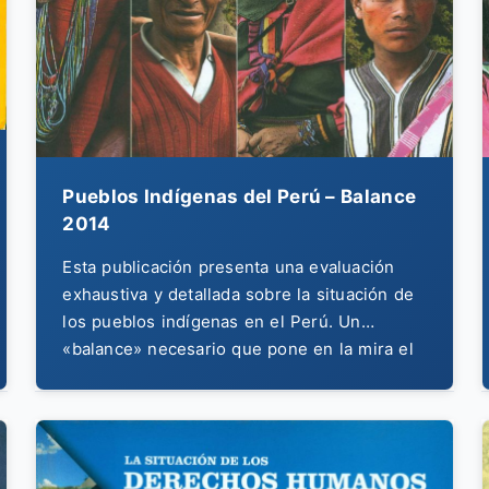
Pueblos Indígenas del Perú – Balance
2014
Esta publicación presenta una evaluación
exhaustiva y detallada sobre la situación de
los pueblos indígenas en el Perú. Un
«balance» necesario que pone en la mira el
cumplimiento del Convenio 169 de la OIT y
expone las deudas pendientes del Estado en
materia de derechos, territorio y consulta
previa.