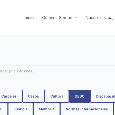
Navegación
de
entradas
Inicio
Quiénes Somos
Nuestro trabaj
Cárceles
Casos
Cultura
DESC
Discapaci
HH
Justícia
Memoria
Normas Internacionales