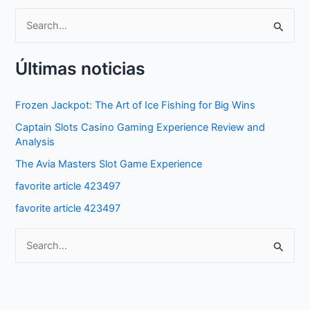
S
e
Últimas noticias
a
r
Frozen Jackpot: The Art of Ice Fishing for Big Wins
c
Captain Slots Casino Gaming Experience Review and
h
Analysis
f
The Avia Masters Slot Game Experience
o
favorite article 423497
r
favorite article 423497
:
S
e
a
r