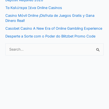
Deposit Required 2026
h
Τα Καλύτερα Ξένα Online Casinos
f
Casino Móvil Online ¡Disfruta de Juegos Gratis y Gana
o
Dinero Real!
r
Casobet Casino A New Era of Online Gambling Experience
:
Desperte a Sorte com o Poder do Blitzbet Promo Code
S
e
a
r
c
h
f
o
r