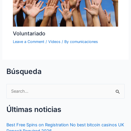
Voluntariado
Leave a Comment
/
Videos
/ By
comunicaciones
Búsqueda
S
e
Últimas noticias
a
r
Best Free Spins on Registration No best bitcoin casinos UK
c