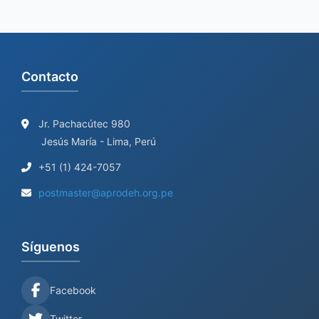
:
Contacto
Jr. Pachacútec 980
Jesús María - Lima, Perú
+51 (1) 424-7057
postmaster@aprodeh.org.pe
Síguenos
Facebook
Twitter