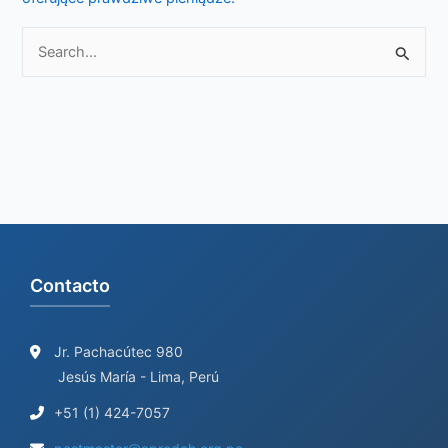
S
e
a
r
c
h
f
o
Contacto
r
:
Jr. Pachacútec 980
Jesús María - Lima, Perú
+51 (1) 424-7057