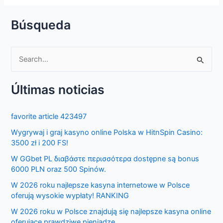
Búsqueda
S
e
Últimas noticias
a
r
favorite article 423497
c
Wygrywaj i graj kasyno online Polska w HitnSpin Casino:
h
3500 zł i 200 FS!
f
W GGbet PL διαβάστε περισσότερα dostępne są bonus
o
6000 PLN oraz 500 Spinów.
r
W 2026 roku najlepsze kasyna internetowe w Polsce
:
oferują wysokie wypłaty! RANKING
W 2026 roku w Polsce znajdują się najlepsze kasyna online
oferujące prawdziwe pieniądze.