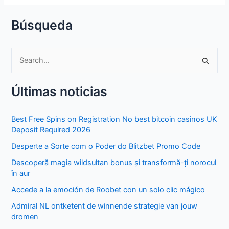
Búsqueda
S
e
Últimas noticias
a
r
Best Free Spins on Registration No best bitcoin casinos UK
c
Deposit Required 2026
h
Desperte a Sorte com o Poder do Blitzbet Promo Code
f
Descoperă magia wildsultan bonus și transformă-ți norocul
o
în aur
r
Accede a la emoción de Roobet con un solo clic mágico
:
Admiral NL ontketent de winnende strategie van jouw
dromen