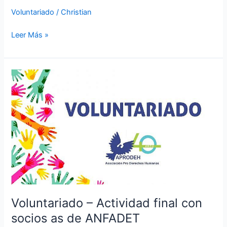
Voluntariado
/
Christian
Leer Más »
Voluntariado
–
Actividad
final
con
socios
as
de
ANFADET
Voluntariado – Actividad final con
socios as de ANFADET