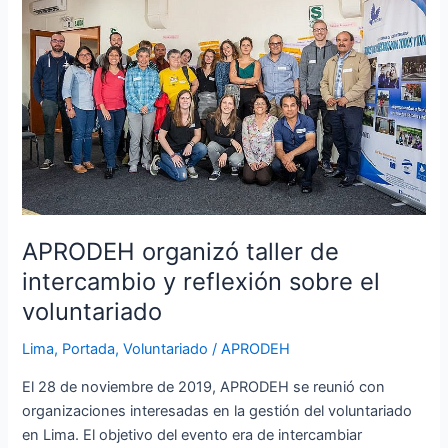
taller
de
intercambio
y
reflexión
sobre
el
voluntariado
APRODEH organizó taller de
intercambio y reflexión sobre el
voluntariado
Lima
,
Portada
,
Voluntariado
/
APRODEH
El 28 de noviembre de 2019, APRODEH se reunió con
organizaciones interesadas en la gestión del voluntariado
en Lima. El objetivo del evento era de intercambiar