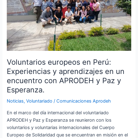
aprendizajes
en
un
encuentro
con
APRODEH
y
Paz
Voluntarios europeos en Perú:
y
Experiencias y aprendizajes en un
Esperanza.
encuentro con APRODEH y Paz y
Esperanza.
Noticias
,
Voluntariado
/
Comunicaciones Aprodeh
En el marco del día internacional del voluntariado
APRODEH y Paz y Esperanza se reunieron con los
voluntarios y voluntarias internacionales del Cuerpo
Europeo de Solidaridad que se encuentran en misión en el