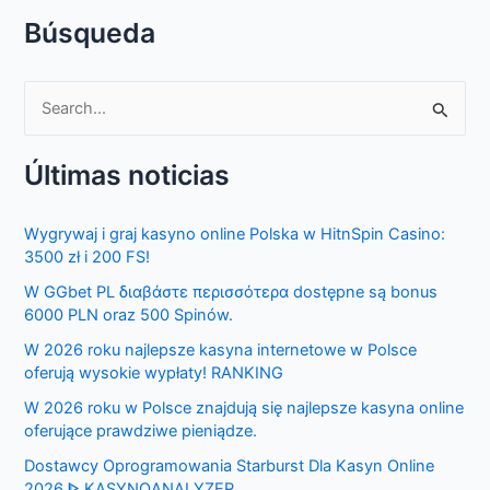
Búsqueda
S
e
Últimas noticias
a
r
Wygrywaj i graj kasyno online Polska w HitnSpin Casino:
c
3500 zł i 200 FS!
h
W GGbet PL διαβάστε περισσότερα dostępne są bonus
f
6000 PLN oraz 500 Spinów.
o
W 2026 roku najlepsze kasyna internetowe w Polsce
r
oferują wysokie wypłaty! RANKING
:
W 2026 roku w Polsce znajdują się najlepsze kasyna online
oferujące prawdziwe pieniądze.
Dostawcy Oprogramowania Starburst Dla Kasyn Online
2026 ᐈ KASYNOANALYZER