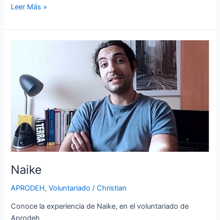
Leer Más »
Naike
Naike
APRODEH
,
Voluntariado
/
Christian
Conoce la experiencia de Naike, en el voluntariado de
Aprodeh