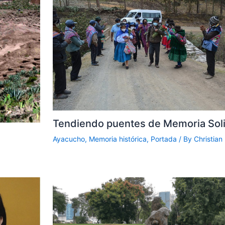
Tendiendo puentes de Memoria Soli
Ayacucho
,
Memoria histórica
,
Portada
/ By
Christian