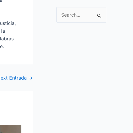
s
.
S
sticia,
e
 la
a
labras
r
e.
c
h
f
o
ext Entrada
→
r
: