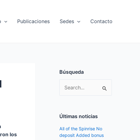
o
Publicaciones
Sedes
Contacto
Búsqueda
l
S
e
a
r
Últimas noticias
c
a
All of the Spinrise No
h
ron los
deposit Added bonus