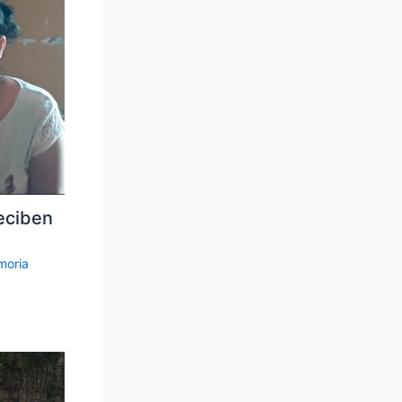
reciben
oria