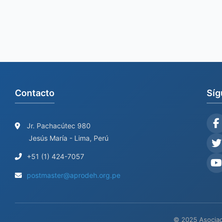
Contacto
Síg
Jr. Pachacútec 980
Jesús María - Lima, Perú
+51 (1) 424-7057
postmaster@aprodeh.org.pe
© 2025 Asociac