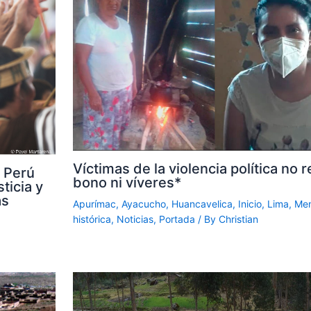
Víctimas de la violencia política no 
 Perú
bono ni víveres*
ticia y
as
Apurímac
,
Ayacucho
,
Huancavelica
,
Inicio
,
Lima
,
Mem
histórica
,
Noticias
,
Portada
/ By
Christian