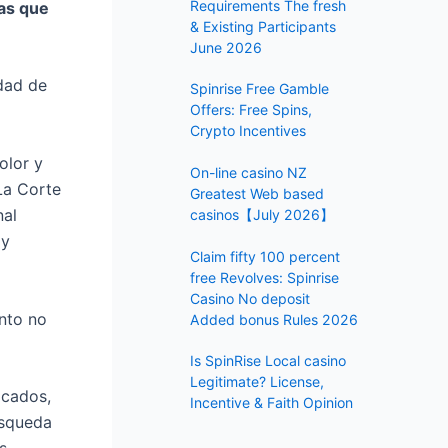
f
Requirements The fresh
nas que
& Existing Participants
o
June 2026
r
idad de
:
Spinrise Free Gamble
Offers: Free Spins,
Crypto Incentives
olor y
On-line casino NZ ️
 La Corte
Greatest Web based
nal
casinos【July 2026】
 y
Claim fifty 100 percent
free Revolves: Spinrise
Casino No deposit
nto no
Added bonus Rules 2026
Is SpinRise Local casino
Legitimate? License,
icados,
Incentive & Faith Opinion
úsqueda