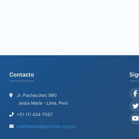
Contacto
Síg
Jr. Pachacútec 980
Jesús María - Lima, Perú
+51 (1) 424-7057
postmaster@aprodeh.org.pe