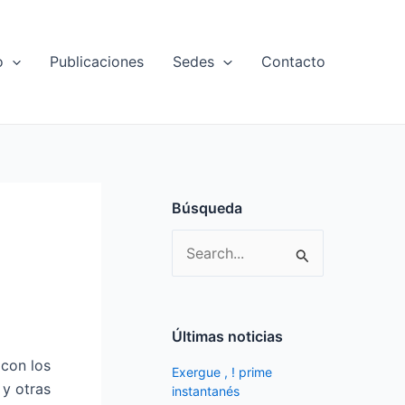
o
Publicaciones
Sedes
Contacto
Búsqueda
S
e
a
r
Últimas noticias
c
 con los
Exergue , ! prime
h
 y otras
instantanés