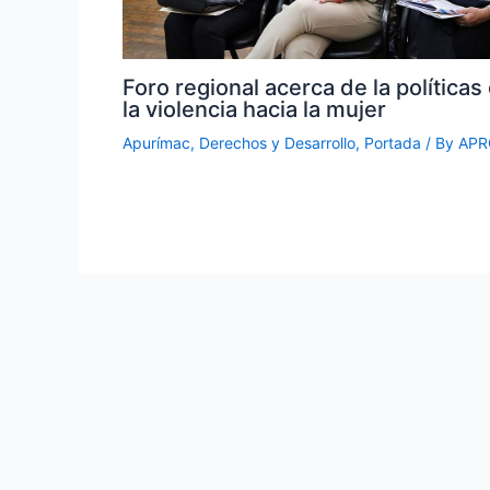
Foro regional acerca de la políticas
la violencia hacia la mujer
Apurímac
,
Derechos y Desarrollo
,
Portada
/ By
APR