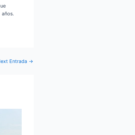
que
9 años.
ext Entrada
→