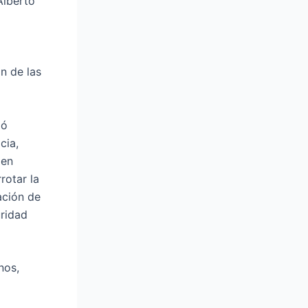
Alberto
a
r
c
n de las
h
f
o
ió
r
cia,
:
men
rotar la
zación de
uridad
nos,