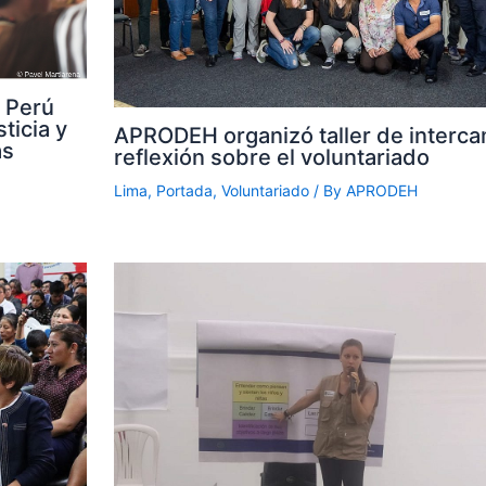
 Perú
ticia y
APRODEH organizó taller de interca
as
reflexión sobre el voluntariado
Lima
,
Portada
,
Voluntariado
/ By
APRODEH