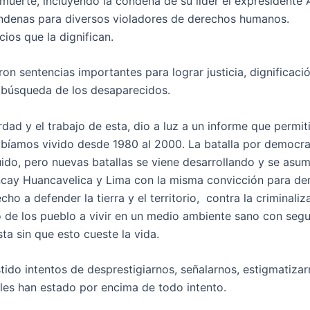
uerte, incluyendo la condena de su líder el expresidente 
ondenas para diversos violadores de derechos humanos.
os que la dignifican.
on sentencias importantes para lograr justicia, dignificació
la búsqueda de los desaparecidos.
dad y el trabajo de esta, dio a luz a un informe que permit
abíamos vivido desde 1980 al 2000. La batalla por democra
uido, pero nuevas batallas se viene desarrollando y se asu
cay Huancavelica y Lima con la misma convicción para der
cho a defender la tierra y el territorio, contra la criminali
o de los pueblo a vivir en un medio ambiente sano con seg
ta sin que esto cueste la vida.
tido intentos de desprestigiarnos, señalarnos, estigmatizar
les han estado por encima de todo intento.