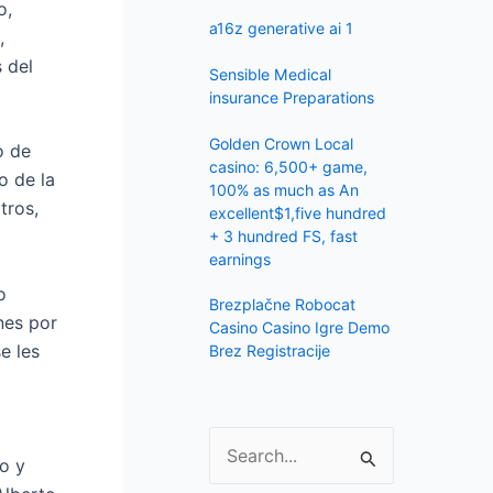
f
o,
a16z generative ai 1
,
o
 del
r
Sensible Medical
:
insurance Preparations
Golden Crown Local
o de
casino: 6,500+ game,
o de la
100% as much as An
tros,
excellent$1,five hundred
+ 3 hundred FS, fast
earnings
o
Brezplačne Robocat
nes por
Casino Casino Igre Demo
e les
Brez Registracije
S
io y
e