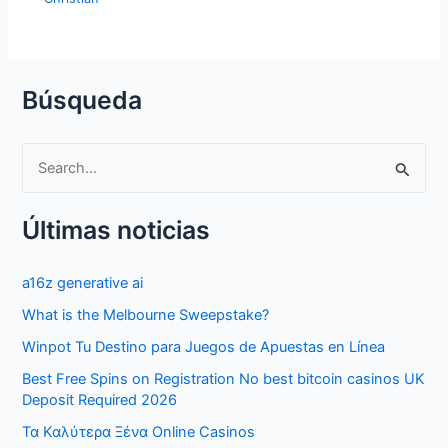
Búsqueda
S
e
Últimas noticias
a
r
a16z generative ai
c
What is the Melbourne Sweepstake?
h
f
Winpot Tu Destino para Juegos de Apuestas en Línea
o
Best Free Spins on Registration No best bitcoin casinos UK
Deposit Required 2026
r
Τα Καλύτερα Ξένα Online Casinos
: