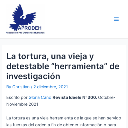
Skip
Post
Main
to
navigation
Men
content
La tortura, una vieja y
detestable “herramienta” de
investigación
By
Christian
/
2 diciembre, 2021
Escrito por
Gloria Cano
Revista Ideele N°300.
Octubre-
Noviembre 2021
La tortura es una vieja herramienta de la que se han servido
las fuerzas del orden a fin de obtener información o para