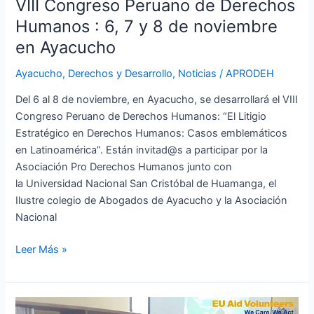
VIII Congreso Peruano de Derechos
de
noviembre
Humanos : 6, 7 y 8 de noviembre
en
en Ayacucho
Ayacucho
Ayacucho
,
Derechos y Desarrollo
,
Noticias
/
APRODEH
Del 6 al 8 de noviembre, en Ayacucho, se desarrollará el VIII
Congreso Peruano de Derechos Humanos: “El Litigio
Estratégico en Derechos Humanos: Casos emblemáticos
en Latinoamérica”. Están invitad@s a participar por la
Asociación Pro Derechos Humanos junto con
la Universidad Nacional San Cristóbal de Huamanga, el
Ilustre colegio de Abogados de Ayacucho y la Asociación
Nacional
Leer Más »
Lorenzo