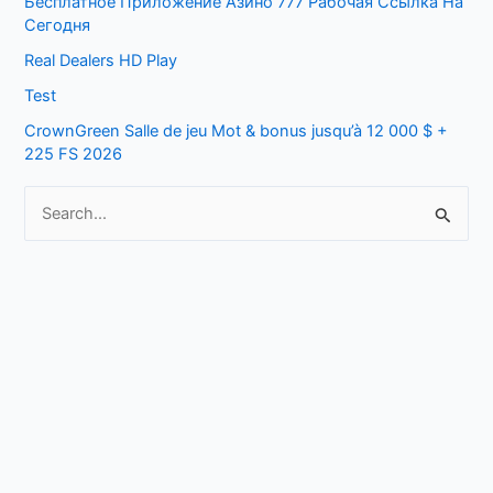
Бесплатное Приложение Азино 777 Рабочая Ссылка На
o
Сегодня
r
Real Dealers HD Play
:
Test
CrownGreen Salle de jeu Mot & bonus jusqu’à 12 000 $ +
225 FS 2026
S
e
a
r
c
h
f
o
r