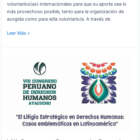
voluntarios(as) internacionales para que su aporte sea lo
más provechoso posible, tanto para la organización de
acogida como para el/la voluntario/a. A través de
Leer Más »
VIII
Congreso
Peruano
de
Derechos
Humanos
:
6,
7
y
8