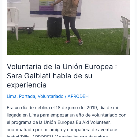
:
Sara
Galbiati
habla
de
su
experiencia
Voluntaria de la Unión Europea :
Sara Galbiati habla de su
experiencia
Lima
,
Portada
,
Voluntariado
/
APRODEH
Era un día de neblina el 18 de junio del 2019, día de mi
llegada en Lima para empezar un año de voluntariado con
el programa de la Unión Europea Eu Aid Volunteer,
acompañada por mi amiga y compañera de aventuras