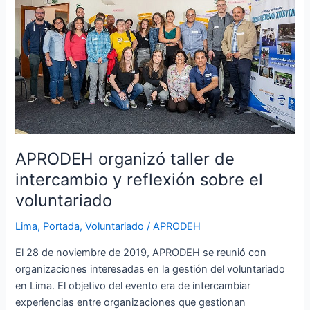
de
intercambio
y
reflexión
sobre
el
voluntariado
APRODEH organizó taller de
intercambio y reflexión sobre el
voluntariado
Lima
,
Portada
,
Voluntariado
/
APRODEH
El 28 de noviembre de 2019, APRODEH se reunió con
organizaciones interesadas en la gestión del voluntariado
en Lima. El objetivo del evento era de intercambiar
experiencias entre organizaciones que gestionan