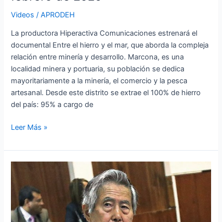
hierro
y
Videos
/
APRODEH
el
La productora Hiperactiva Comunicaciones estrenará el
mar:
documental Entre el hierro y el mar, que aborda la compleja
estreno
relación entre minería y desarrollo. Marcona, es una
este
localidad minera y portuaria, su población se dedica
martes
mayoritariamente a la minería, el comercio y la pesca
18
artesanal. Desde este distrito se extrae el 100% de hierro
de
del país: 95% a cargo de
febrero
de
Leer Más »
2020
Alberto
Fujimori
Fujimori
responderá
ante