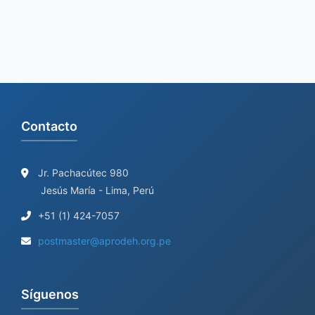
:
Contacto
Jr. Pachacútec 980
Jesús María - Lima, Perú
+51 (1) 424-7057
postmaster@aprodeh.org.pe
Síguenos