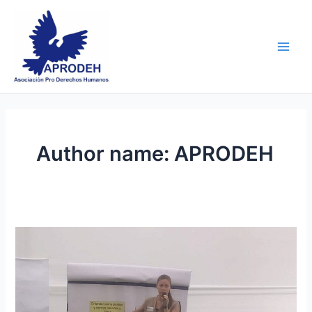
Skip
Main
to
Men
content
Author name: APRODEH
Voluntaria
de
la
Unión
Europea