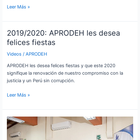
Leer Más »
2019/2020: APRODEH les desea
2019/2020:
APRODEH
felices fiestas
les
Videos
/
APRODEH
desea
felices
APRODEH les desea felices fiestas y que este 2020
fiestas
signifique la renovación de nuestro compromiso con la
justicia y un Perú sin corrupción.
Leer Más »
APRODEH
organizó
taller