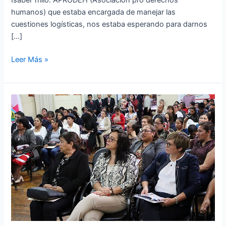
Isabel Trillo. APRODEH (Asociación pro derechos
humanos) que estaba encargada de manejar las
cuestiones logísticas, nos estaba esperando para darnos
[…]
Leer Más »
Foro
regional
acerca
de
la
políticas
contra
la
violencia
hacia
la