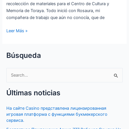
recolección de materiales para el Centro de Cultura y
Memoria de Toraya. Todo inició con Rosaura, mi
compañera de trabajo que aún no conocía, que de
Leer Más »
Búsqueda
S
e
Últimas noticias
a
r
На сайте Casino представлена лицензированная
c
игровая платформа с функциями букмекерского
h
сервиса.
f